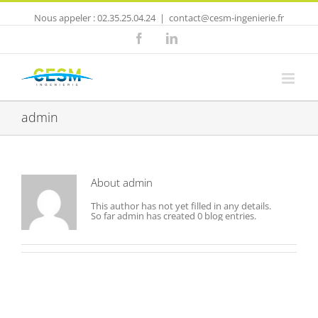
Nous appeler : 02.35.25.04.24
|
contact@cesm-ingenierie.fr
Facebook
Linkedin
admin
About
admin
This author has not yet filled in any details.
So far admin has created 0 blog entries.