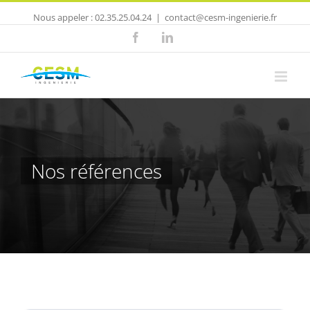
Nous appeler : 02.35.25.04.24
|
contact@cesm-ingenierie.fr
Facebook
Linkedin
Nos références